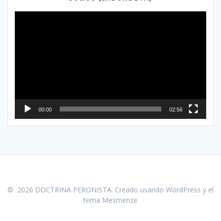
Reproductor
de
vídeo
00:00
02:56
© 2026 DOCTRINA PERONISTA. Creado usando WordPress y el
tema Mesmerize