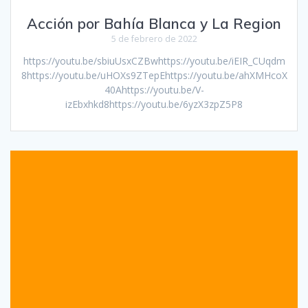
Acción por Bahía Blanca y La Region
5 de febrero de 2022
https://youtu.be/sbiuUsxCZBwhttps://youtu.be/iEIR_CUqdm
8https://youtu.be/uHOXs9ZTepEhttps://youtu.be/ahXMHcoX
40Ahttps://youtu.be/V-
izEbxhkd8https://youtu.be/6yzX3zpZ5P8