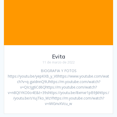
Evita
11 de marzo de 2022
BIOGRAFIA Y FOTOS
https://youtu.be/yepKXB_y_V0https://www.youtube.com/wat
ch?v=q-gaIdnnQ9Uhttps://m.youtube.com/watch?
v=QIcIjg6Cd6Qhttps://m.youtube.com/watch?
v=n8QtYKO0o4E&t=39shttps://youtu.be/8xmxr1pB9Jkhttps:/
/youtu.be/sYujTko_WzYhttps://m.youtube.com/watch?
v=iWGnvXVcu_w