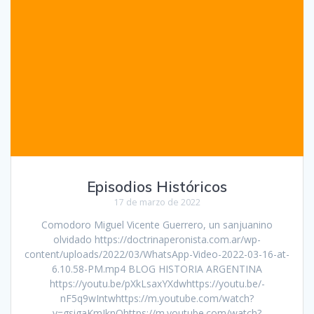
Episodios Históricos
17 de marzo de 2022
Comodoro Miguel Vicente Guerrero, un sanjuanino
olvidado https://doctrinaperonista.com.ar/wp-
content/uploads/2022/03/WhatsApp-Video-2022-03-16-at-
6.10.58-PM.mp4 BLOG HISTORIA ARGENTINA
https://youtu.be/pXkLsaxYXdwhttps://youtu.be/-
nF5q9wIntwhttps://m.youtube.com/watch?
v=gsigaKmJknQhttps://m.youtube.com/watch?