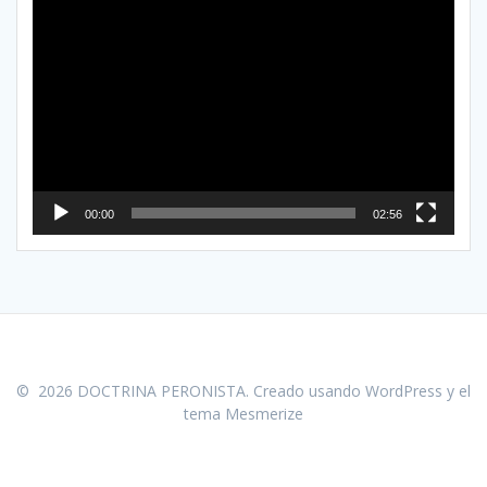
Reproductor
de
vídeo
00:00
02:56
© 2026 DOCTRINA PERONISTA. Creado usando WordPress y el
tema Mesmerize