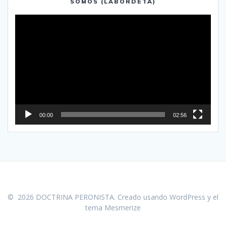
SOMOS (LABORDETA)
Reproductor
de
vídeo
00:00
02:56
© 2026 DOCTRINA PERONISTA. Creado usando WordPress y el
tema Mesmerize